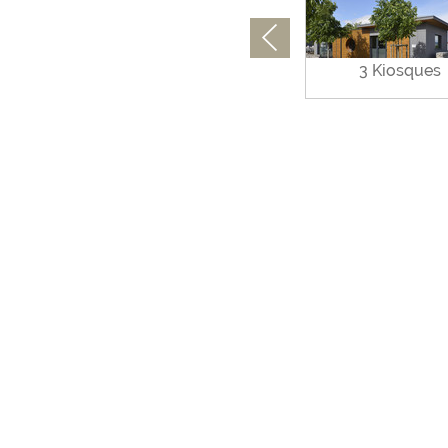
sques
Bureau d'études
3 Kiosques